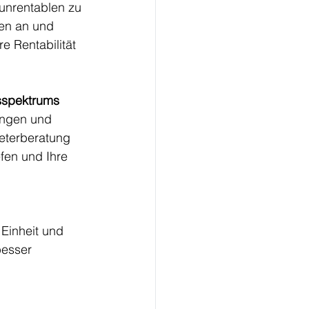
unrentablen zu 
en an und 
e Rentabilität 
sspektrums
ungen und 
eterberatung 
en und Ihre 
Einheit und 
besser 