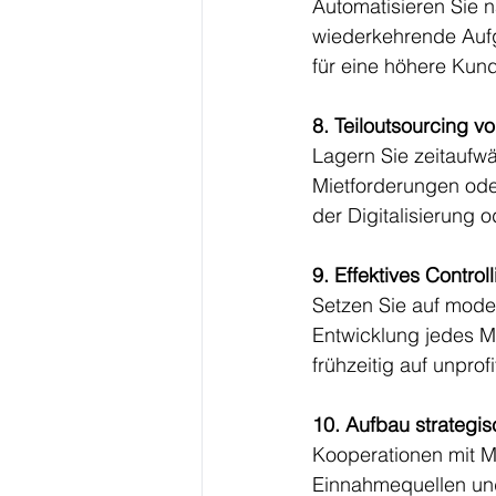
Automatisieren Sie n
wiederkehrende Aufga
für eine höhere Kund
8. Teiloutsourcing v
Lagern Sie zeitaufw
Mietforderungen ode
der Digitalisierung 
9. Effektives Contro
Setzen Sie auf moder
Entwicklung jedes Man
frühzeitig auf unpro
10. Aufbau strategis
Kooperationen mit M
Einnahmequellen und