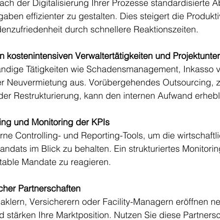
ach der Digitalisierung Ihrer Prozesse standardisierte A
ben effizienter zu gestalten. Dies steigert die Produktiv
enzufriedenheit durch schnellere Reaktionszeiten.
on kostenintensiven Verwaltertätigkeiten und Projektunte
ändige Tätigkeiten wie Schadensmanagement, Inkasso 
r Neuvermietung aus. Vorübergehendes Outsourcing, z
oder Restrukturierung, kann den internen Aufwand erhebl
lling und Monitoring der KPIs
ne Controlling- und Reporting-Tools, um die wirtschaftl
dats im Blick zu behalten. Ein strukturiertes Monitoring 
fitable Mandate zu reagieren.
cher Partnerschaften
aklern, Versicherern oder Facility-Managern eröffnen n
 stärken Ihre Marktposition. Nutzen Sie diese Partners