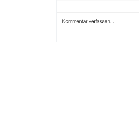
Kommentar verfassen...
"Tschüss"
Fachkräftemangel – Zeit für
klare Strukturen und
Systeme