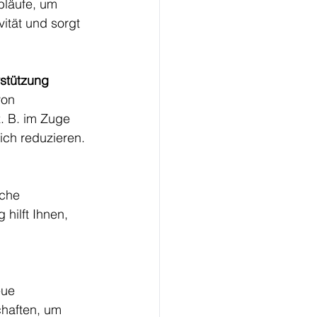
bläufe, um 
ität und sorgt 
rstützung
von 
. B. im Zuge 
ich reduzieren.
iche 
hilft Ihnen, 
eue 
chaften, um 