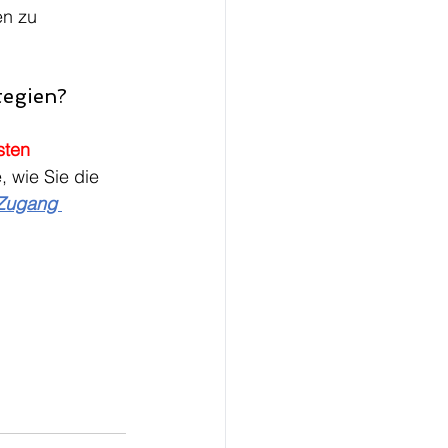
en zu 
tegien?
sten 
, wie Sie die 
 Zugang 