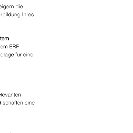
eigern die 
erbildung Ihres 
stem
hrem ERP-
dlage für eine 
elevanten 
d schaffen eine 